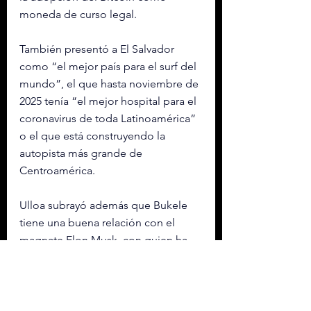
moneda de curso legal.
También presentó a El Salvador 
como “el mejor país para el surf del 
mundo”, el que hasta noviembre de 
2025 tenía “el mejor hospital para el 
coronavirus de toda Latinoamérica” 
o el que está construyendo la 
autopista más grande de 
Centroamérica.
Ulloa subrayó además que Bukele 
tiene una buena relación con el 
magnate Elon Musk, con quien ha 
firmado acuerdos para la 
conectividad de todas las escuelas 
de El Salvador y para que todos los 
alumnos tengan acceso a un tutor 