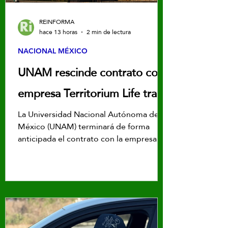
REINFORMA
hace 13 horas
2 min de lectura
NACIONAL MÉXICO
UNAM rescinde contrato con
empresa Territorium Life tras
crisis en el examen de ingreso
La Universidad Nacional Autónoma de
México (UNAM) terminará de forma
anticipada el contrato con la empresa
Territorium Life tras la crisis del examen
en línea de ingreso a licenciatura.