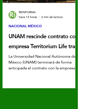
REINFORMA
hace 13 horas
2 min de lectura
NACIONAL MÉXICO
UNAM rescinde contrato con
empresa Territorium Life tras
crisis en el examen de ingreso
La Universidad Nacional Autónoma de
México (UNAM) terminará de forma
anticipada el contrato con la empresa
Territorium Life tras la crisis del examen
en línea de ingreso a licenciatura.