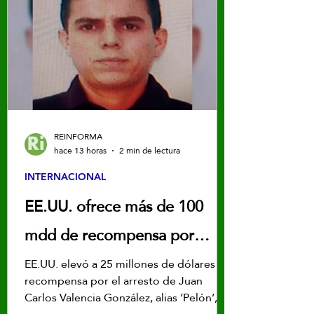
REINFORMA
hace 13 horas
2 min de lectura
INTERNACIONAL
EE.UU. ofrece más de 100
mdd de recompensa por
líderes del CJNG
EE.UU. elevó a 25 millones de dólares la
recompensa por el arresto de Juan
Carlos Valencia González, alias ‘Pelón’,