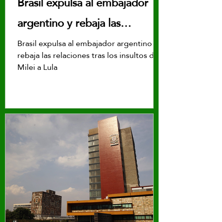
Brasil expulsa al embajador
argentino y rebaja las
relaciones tras los insultos de
Brasil expulsa al embajador argentino y
rebaja las relaciones tras los insultos de
Milei a Lula
Milei a Lula