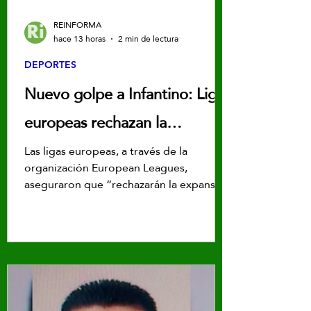
REINFORMA
hace 13 horas
2 min de lectura
DEPORTES
Nuevo golpe a Infantino: Ligas
europeas rechazan la
expansión de las
Las ligas europeas, a través de la
organización European Leagues,
competiciones de FIFA
aseguraron que “rechazarán la expansión
o creación de competiciones de la FIFA”
hasta que haya una reforma