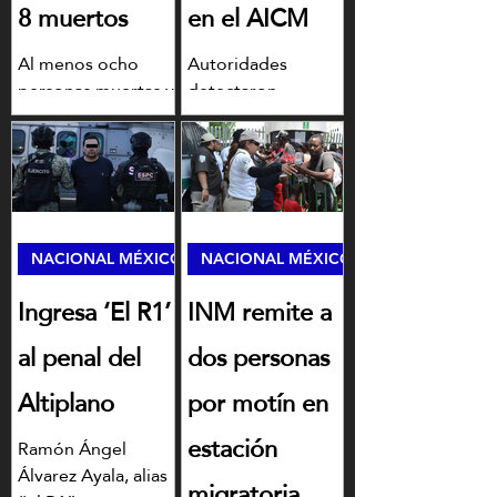
8 muertos
en el AICM
Al menos ocho
Autoridades
personas muertas y
detectaron
cinco más heridas
inconsistencias en
por arma de fuego
embarques
fue el saldo que
procedentes de
dejaron múltiples
China y Corea y
hechos violentos en
aseguraron cigarros
Morelos.
ilícitos en el AICM
NACIONAL MÉXICO
NACIONAL MÉXICO
Ingresa ‘El R1’
INM remite a
al penal del
dos personas
Altiplano
por motín en
estación
Ramón Ángel
Álvarez Ayala, alias
migratoria