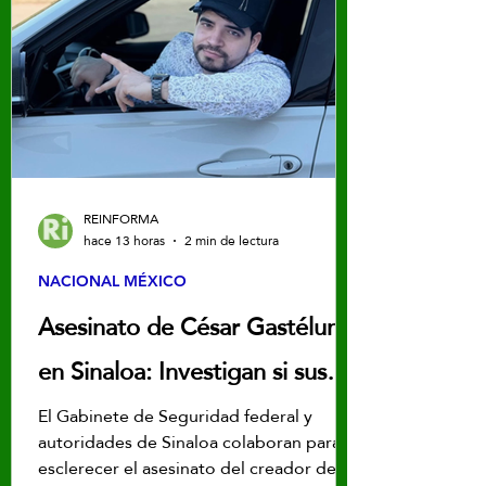
REINFORMA
hace 13 horas
2 min de lectura
NACIONAL MÉXICO
Asesinato de César Gastélum
en Sinaloa: Investigan si sus
videos en redes motivaron el
El Gabinete de Seguridad federal y
autoridades de Sinaloa colaboran para
ataque
esclerecer el asesinato del creador de