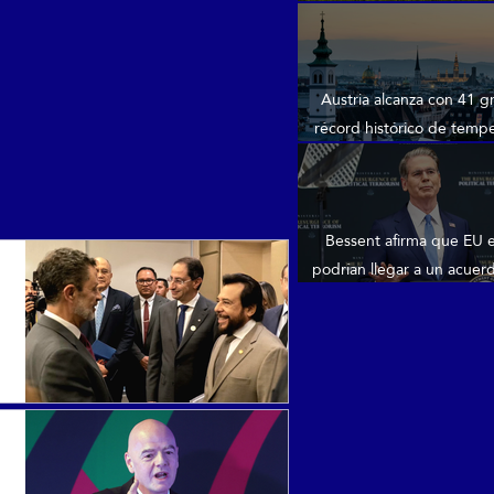
reelección al frente de l
Austria alcanza con 41 g
récord histórico de temp
máxima
Bessent afirma que EU e
podrían llegar a un acuer
reabrir el estrecho de Or
o mañana’