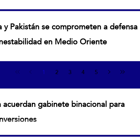
ol confirma su respaldo a Infantino
ía y Pakistán se comprometen a defensa
inestabilidad en Medio Oriente
stán se comprometen a defensa mutua ante creciente
1
2
3
4
5
a acuerdan gabinete binacional para
inversiones
 gabinete binacional para fortalecer comercio e