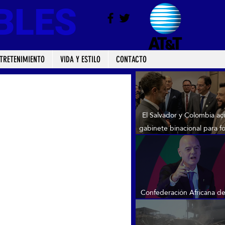
BLES
TRETENIMIENTO
VIDA Y ESTILO
CONTACTO
El Salvador y Colombia a
gabinete binacional para fo
comercio e inversion
Confederación Africana de
confirma su respaldo a In