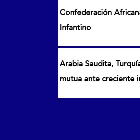
inversiones
Confederación African
Infantino
Confederación Africana de Futbo
Arabia Saudita, Turqu
mutua ante creciente 
Arabia Saudita, Turquía y Paki
inestabilidad en Medio Oriente