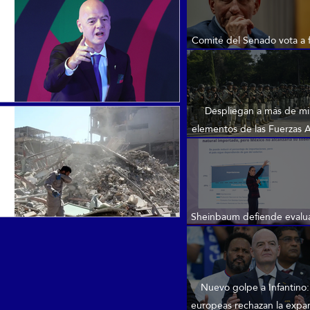
Comité del Senado vota a 
declarar a Fauci en des
Despliegan a más de mi
elementos de las Fuerzas
en zonas aguacateras
Michoacán
Sheinbaum defiende evalua
de ‘fracking’ en Méx
Nuevo golpe a Infantino:
europeas rechazan la expa