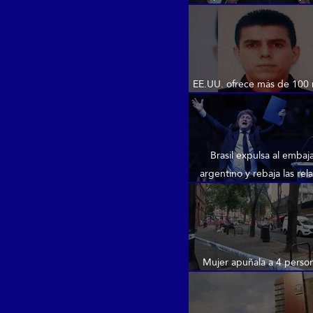
las competiciones de 
EE.UU. ofrece más de 100
recompensa por líderes d
Brasil expulsa al embaj
argentino y rebaja las rel
tras los insultos de Milei 
Mujer apuñala a 4 perso
Londres