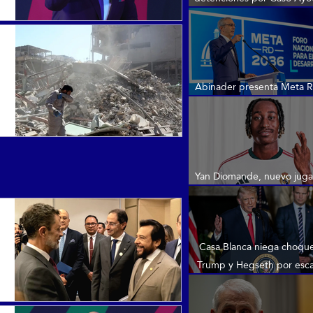
promete “verdad y just
Abinader presenta Meta 
como modelo desarro
Yan Diomande, nuevo juga
Real Madrid
Casa Blanca niega choque
Trump y Hegseth por esc
municiones en Irán