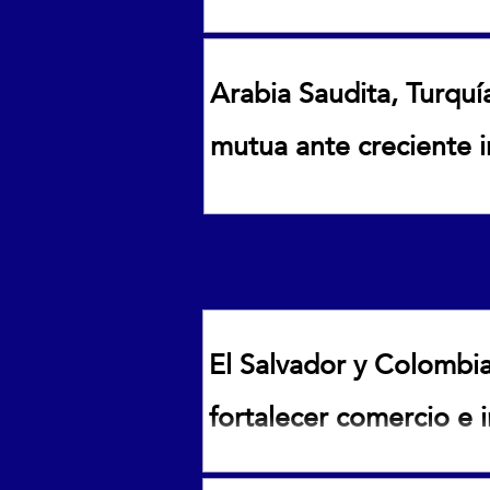
Confederación Africana de Futb
Arabia Saudita, Turqu
mutua ante creciente 
Arabia Saudita, Turquía y Paki
inestabilidad en Medio Oriente
El Salvador y Colombi
fortalecer comercio e 
El Salvador y Colombia acuerdan