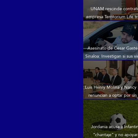
UNAM rescinde contrat
empresa Territorium Life tra
en el examen de ingr
Asesinato de César Gast
Sinaloa: Investigan si sus v
redes motivaron el at
Luis Henry Molina y Nancy
renuncian a optar por un
período en la SCJ
Jordania acusa a Infanti
“chantaje” y no apoyar