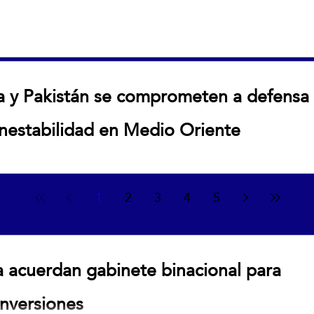
ol confirma su respaldo a Infantino
ía y Pakistán se comprometen a defensa
inestabilidad en Medio Oriente
stán se comprometen a defensa mutua ante creciente
1
2
3
4
5
a acuerdan gabinete binacional para
inversiones