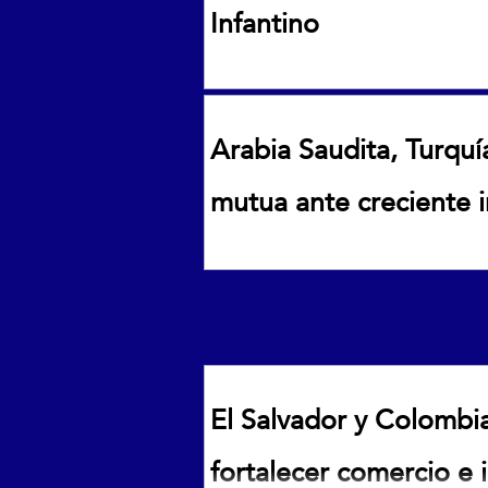
Infantino
Confederación Africana de Futb
Arabia Saudita, Turqu
mutua ante creciente 
Arabia Saudita, Turquía y Paki
inestabilidad en Medio Oriente
El Salvador y Colombi
fortalecer comercio e 