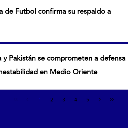
a de Futbol confirma su respaldo a
l confirma su respaldo a Infantino
ía y Pakistán se comprometen a defensa
inestabilidad en Medio Oriente
stán se comprometen a defensa mutua ante creciente
1
2
3
4
5