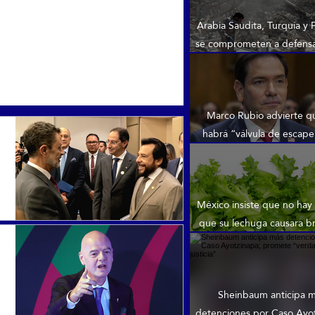
Arabia Saudita, Turquía y 
se comprometen a defens
ante creciente inestabili
Medio Oriente
Marco Rubio advierte q
habrá “válvula de escape
Cuba: “No pueden limita
esperar”
México insiste que no hay
que su lechuga causara b
ciclosporiasis en EE.
Sheinbaum anticipa 
detenciones por Caso Ayot