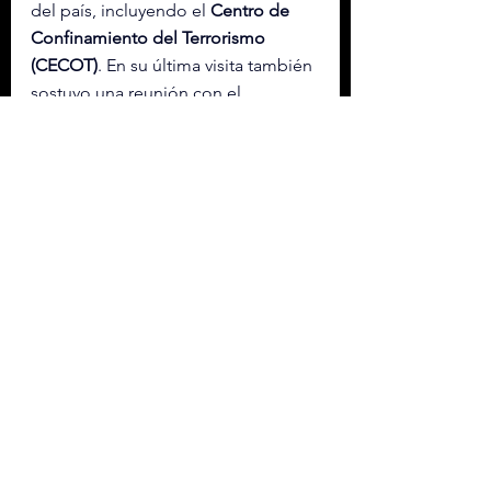
del país, incluyendo el 
Centro de 
Confinamiento del Terrorismo 
(CECOT)
. En su última visita también 
sostuvo una reunión con el 
presidente 
Nayib Bukele
.
La posible visita presidencial se 
enmarca en el interés de 
fortalecer 
los vínculos políticos, económicos y 
de cooperación entre ambas 
naciones
.
Etiquetas:
POLÍTICA EXTERIOR
EL SALVADOR