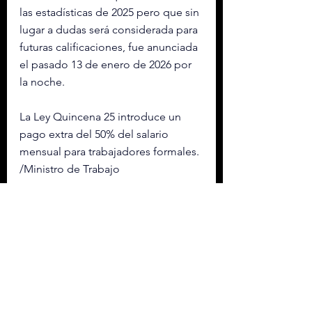
las estadísticas de 2025 pero que sin 
lugar a dudas será considerada para 
futuras calificaciones, fue anunciada 
el pasado 13 de enero de 2026 por 
la noche.
La Ley Quincena 25 introduce un 
pago extra del 50% del salario 
mensual para trabajadores formales. 
/Ministro de Trabajo
“Hoy presentamos a la Asamblea 
Legislativa la Ley Quincena 25. Es 
una medida concreta para fortalecer 
el ingreso de las familias 
salvadoreñas y dinamizar la 
economía del país en enero, un mes 
que históricamente es difícil para 