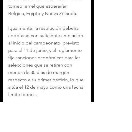
torneo, en el que esperarían 
Bélgica, Egipto y Nueva Zelanda.
Igualmente, la resolución debería 
adoptarse con suficiente antelación 
al inicio del campeonato, previsto 
para el 11 de junio, y el reglamento 
fija sanciones económicas para las 
selecciones que se retiren con 
menos de 30 días de margen 
respecto a su primer partido, lo que 
sitúa el 12 de mayo como una fecha 
límite teórica.
La Federación Italiana de Futbol 
(FIGC) se mantiene así a la espera 
de una posible vía hacia el Mundial 
después del desastre de no 