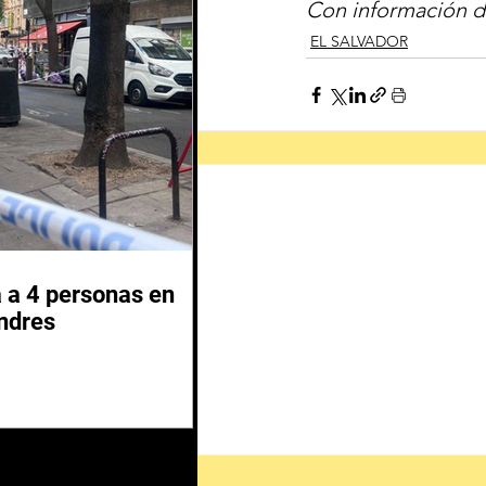
Con información d
EL SALVADOR
 a 4 personas en
ndres