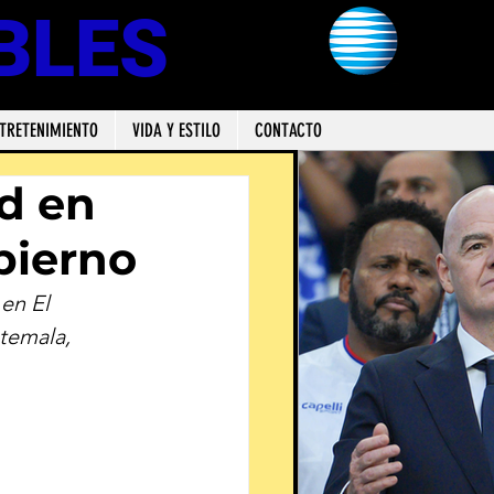
BLES
TRETENIMIENTO
VIDA Y ESTILO
CONTACTO
dd en
bierno
en El 
temala, 