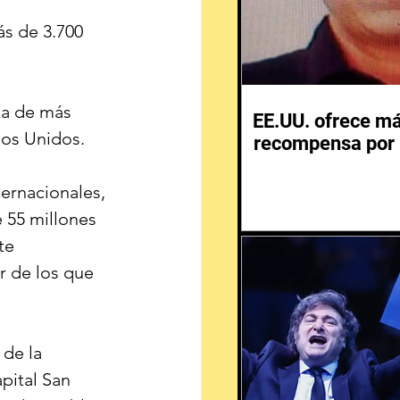
s de 3.700 
ta de más 
EE.UU. ofrece m
dos Unidos.
recompensa por 
ernacionales, 
 55 millones 
te 
r de los que 
de la 
pital San 