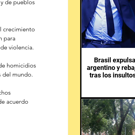
 y de pueblos 
l crecimiento 
n para 
de violencia.
Brasil expuls
de homicidios 
argentino y reba
os del mundo.
tras los insulto
chos 
de acuerdo 