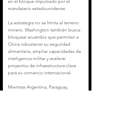
en el bloque impulsado por el 
mandatario estadounidense.
La estrategia no se limita al terreno 
minero. Washington también busca 
bloquear acuerdos que permitan a 
China robustecer su seguridad 
alimentaria, ampliar capacidades de 
inteligencia militar y acelerar 
proyectos de infraestructura clave 
para su comercio internacional.
Mientras Argentina, Paraguay, 
Bolivia, El Salvador, Honduras y 
Ecuador se alinean con la agenda 
estadounidense, Brasil, Colombia y 
México reafirman su cooperación 
económica con China.