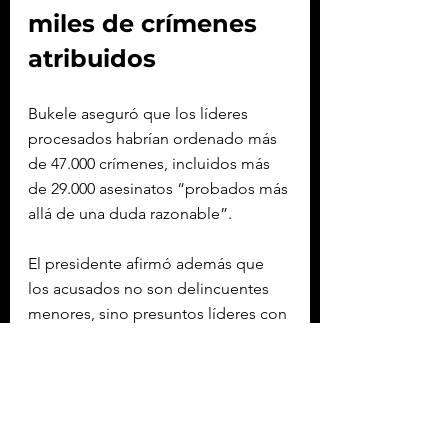
miles de crímenes 
atribuidos
Bukele aseguró que los líderes 
procesados habrían ordenado más 
de 47.000 crímenes, incluidos más 
de 29.000 asesinatos “probados más 
allá de una duda razonable”.
El presidente afirmó además que 
los acusados no son delincuentes 
menores, sino presuntos líderes con 
historial criminal que incluye 
asesinato, violación, extorsión y 
secuestro.
De acuerdo con la Fiscalía de El 