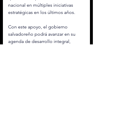
nacional en múltiples iniciativas 
estratégicas en los últimos años.
Con este apoyo, el gobierno 
salvadoreño podrá avanzar en su 
agenda de desarrollo integral, 
priorizando inversiones que 
generen un impacto sostenible en 
la economía y el bienestar social.
EL SALVADOR