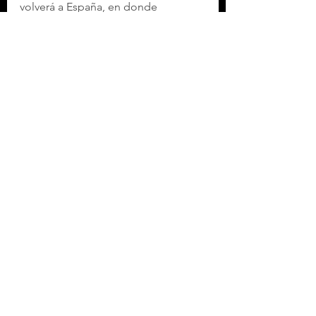
volverá a España, en donde 
concluirá su pretemporada de cara a 
su debut en la Liga F el 30 de 
agosto ante el 
Alhama CF El Pozo
.
Con información de EFE
Etiquetas:
DEPORTES
FUTBOL
DEPORTES