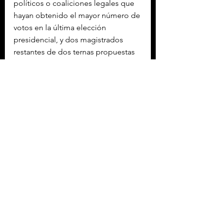
políticos o coaliciones legales que 
hayan obtenido el mayor número de 
votos en la última elección 
presidencial, y dos magistrados 
restantes de dos ternas propuestas 
por la 
Corte Suprema de Justicia
.
Pero con la reforma aprobada, 
ahora los magistrados del 
TSE
 serán 
electos como se hace con los 
funcionarios de segundo grado, 
donde los candidatos se postulan 
ante el 
Congreso
 unicameral, una 
comisión legislativa los entrevista y 
son electos por votación del pleno.
Los comicios para elegir presidente 
y vicepresidente de la 
República
, 