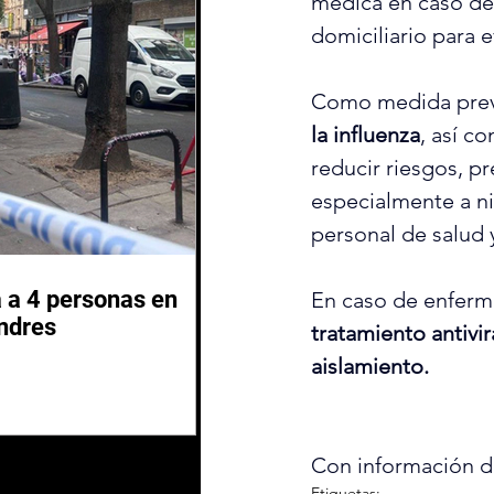
médica en caso de
domiciliario para e
Como medida preven
la influenza
, así c
reducir riesgos, p
especialmente a ni
personal de salud
 a 4 personas en
En caso de enferma
ndres
tratamiento antivir
aislamiento.
Con información de
Etiquetas: