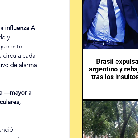
a 
influenza A 
do y 
que este 
e circula cada 
Brasil expuls
ivo de alarma 
argentino y reba
tras los insulto
lta —mayor a 
ulares, 
ención 