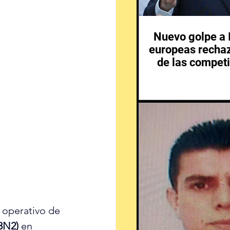
Nuevo golpe a I
europeas rechaz
de las competi
n operativo de 
3N2)
 en 