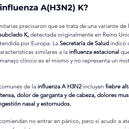
 influenza A(H3N2) K?
itarias precisaron que se trata de una variante de l
subclado K,
 detectada originalmente en Reino Uni
tendida por Europa. La 
Secretaría de Salud
 indicó 
racterísticas similares a la 
influenza estacional
 qu
 manejo clínico es el mismo y no representa un mot
comunes de la 
influenza A H3N2
 incluyen
 fiebre a
tensa, dolor de garganta y de cabeza, dolores musc
ngestión nasal y estornudos.
comiendan no entrar en pánico, pero sí acudir a at