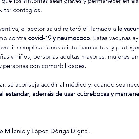
 que los síntomas sean graves y permanecer en ais
vitar contagios.
tiva, el sector salud reiteró el llamado a la 
vacun
omo contra 
covid-19
y neumococo
. Estas vacunas a
revenir complicaciones e internamientos, y protege
ñas y niños, personas adultas mayores, mujeres e
 y personas con comorbilidades.
r, se aconseja acudir al médico y, cuando sea nece
al estándar
,
 además de usar cubrebocas y mantene
 Milenio y López-Dóriga Digital.