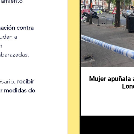
lamiento 
ación contra 
yudan a 
n 
mbarazadas, 
Mujer apuñala 
sario, 
recibir 
Lon
r medidas de 