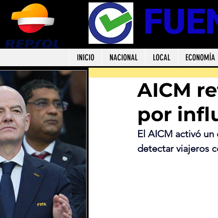
FUE
INICIO
NACIONAL
LOCAL
ECONOMÍA
AICM ref
por inf
El AICM activó un o
detectar viajeros 