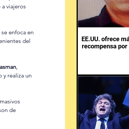
a viajeros 
 se enfoca en 
EE.UU. ofrece m
enientes del 
recompensa por 
Gasman
, 
 y realiza un 
 masivos 
son de 