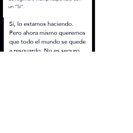
un “Sí”.
Sí, lo estamos haciendo. 
Pero ahora mismo queremos 
que todo el mundo se quede 
a resguardo. No es seguro 
salir ahí fuera”, advirtió.
En una rueda de prensa, el 
secretario de Guerra de EE.UU., Pete 
Hegseth dijo que “esta no es una 
guerra de cambio de régimen”, 
aunque agregó que como resultado 
de la operación “el régimen ha 
cambiado”, y aseguró que este 
conflicto no será “interminable” 