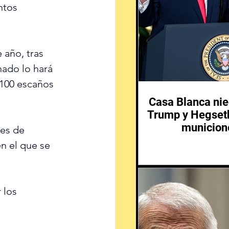
ntos 
año, tras 
nado lo hará 
 100 escaños 
Casa Blanca nie
Trump y Hegseth
municione
es de 
n el que se 
 los 