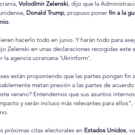
crania, 
Volodímir
 Zelenski
, dijo que la Administraci
unidense, 
Donald Trump
, propuso poner 
fin a la g
unio
.
eren hacerlo todo en junio. Y harán todo para aseg
ijo Zelenski en unas declaraciones recogidas este 
r la agencia ucraniana ‘Ukrinform’.
es están proponiendo que las partes pongan fin a 
bablemente metan presión a las partes de acuerdo
este verano? Entendemos que sus asuntos internos
mpacto y serán incluso más relevantes para ellos”, 
no.
as próximas citas electorales en 
Estados Unidos
, v