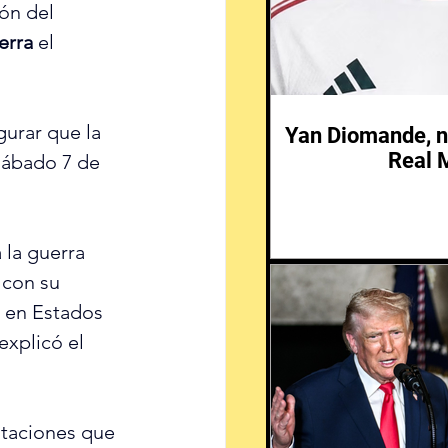
ón del 
uerra
 el 
urar que la 
Yan Diomande, n
Real 
sábado 7 de 
la guerra 
 con su 
 en Estados 
explicó el 
otaciones que 