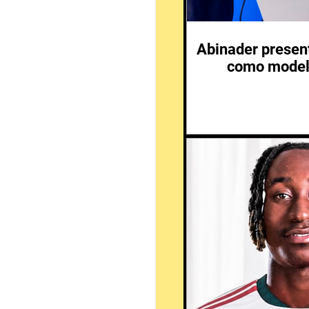
Abinader presen
como modelo