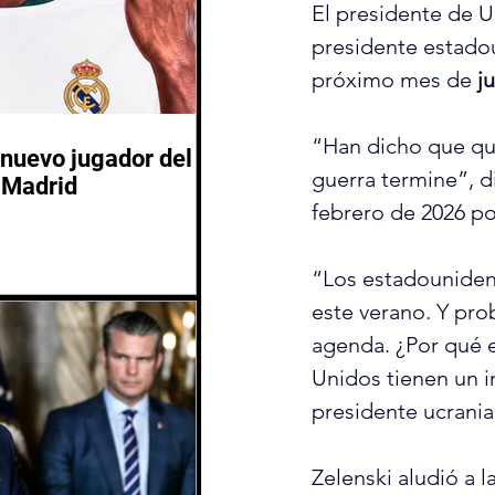
El presidente de U
presidente estado
próximo mes de 
j
“Han dicho que qui
nuevo jugador del
guerra termine”, d
 Madrid
febrero de 2026 po
“Los estadounidens
este verano. Y pro
agenda. ¿Por qué 
Unidos tienen un i
presidente ucrania
Zelenski aludió a l