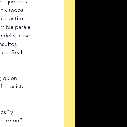
ni que eres 
n y todos 
de actitud. 
rible para el 
o del suceso.
nsultos 
 del Real 
, quien 
ui racista 
es” y 
 que son”.