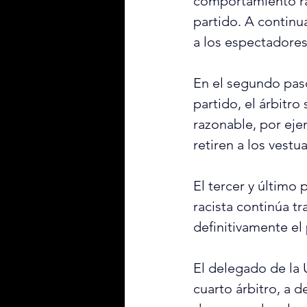
comportamiento rac
partido. A continu
a los espectadore
En el segundo paso
partido, el árbitr
razonable, por eje
retiren a los vest
El tercer y último
racista continúa t
definitivamente el 
El delegado de la 
cuarto árbitro, a 