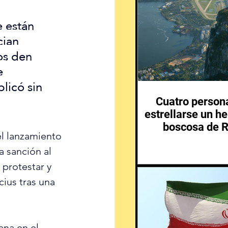
 están 
ian 
os den 
e 
licó sin 
Cuatro person
estrellarse un he
boscosa de R
l lanzamiento 
a sanción al 
protestar y 
cius tras una 
ana en el 