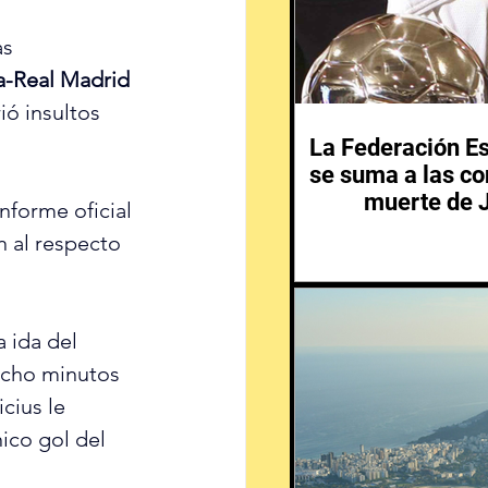
as 
a-Real Madrid
ó insultos 
La Federación Es
se suma a las co
muerte de 
forme oficial 
 al respecto 
 ida del 
ocho minutos 
cius le 
ico gol del 