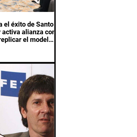
 el éxito de Santo
activa alianza con
replicar el modelo
 2029