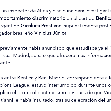
 un inspector de ética y disciplina para investigar l
mportamiento
discriminatorio
 en el partido 
Benfic
argentino 
Gianluca Prestianni
 supuestamente profiri
ugador brasileño 
Vinicius Júnior
.
previamente había anunciado que estudiaba ya el in
a-Real Madrid, señaló que ofrecerá más información
ento.
a entre Benfica y Real Madrid, correspondiente a la
mpions League, estuvo interrumpido durante unos 
aplicó el protocolo antiracismo después de que Vini
tianni le había insultado, tras su celebración del ún