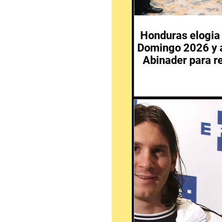
Honduras elogia 
Domingo 2026 y a
Abinader para re
en 