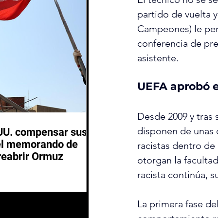
partido de vuelta y
Campeones) le per
conferencia de pren
asistente.
UEFA aprobó e
Desde 2009 y tras 
disponen de unas di
.UU. compensar sus
del memorando de
racistas dentro de
 reabrir Ormuz
otorgan la faculta
racista continúa, s
La primera fase del