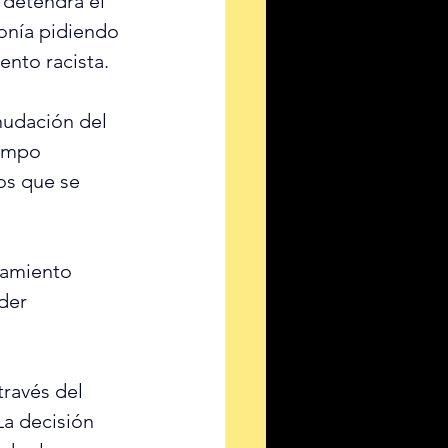
 detendrá el 
onía pidiendo 
nto racista.
nudación del 
iempo 
os que se 
tamiento 
der 
través del 
La decisión 