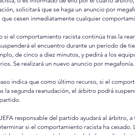
ista, o es informado de ello por el cuarto árbitro,
ación, solicitará que se haga un anuncio por megaf
s que cesen inmediatamente cualquier comportamie
 si el comportamiento racista continúa tras la rea
o suspenderá el encuentro durante un periodo de t
mplo, de cinco a diez minutos, y pedirá a los equip
uarios. Se realizará un nuevo anuncio por megafonía.
 paso indica que como último recurso, si el compor
ras la segunda reanudación, el árbitro podrá suspen
partido.
UEFA responsable del partido ayudará al árbitro, a 
determinar si el comportamiento racista ha cesado. 