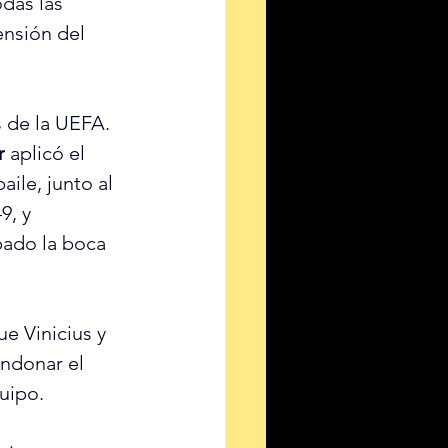
das las 
nsión del 
s de la UEFA.
r
 aplicó el 
ile, junto al 
9, y 
pado la boca 
e Vinicius y 
ndonar el 
uipo.