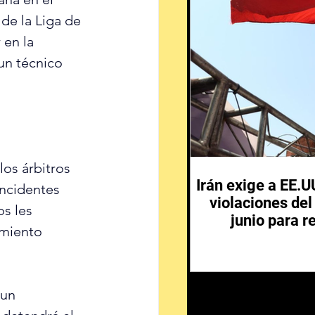
 de la Liga de 
en la 
un técnico 
os árbitros 
Irán exige a EE.
incidentes 
violaciones de
s les 
junio para r
amiento 
 un 