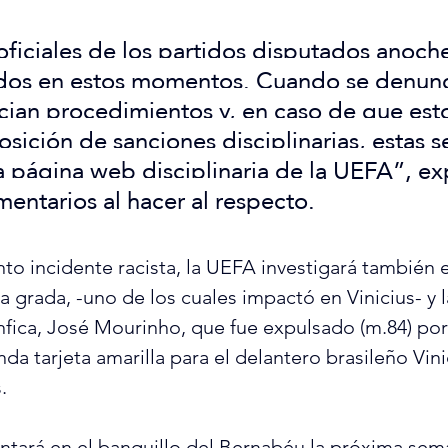
oficiales de los partidos disputados anoche
ados en estos momentos. Cuando se denunc
ician procedimientos y, en caso de que est
osición de sanciones disciplinarias, estas s
a página web disciplinaria de la UEFA”, exp
entarios al hacer al respecto.
o incidente racista, la UEFA investigará también e
 grada, -uno de los cuales impactó en Vinicius- y l
fica, José Mourinho, que fue expulsado (m.84) por 
a tarjeta amarilla para el delantero brasileño Vini
.
entará en el banquillo del Bernabéu la próxima sem