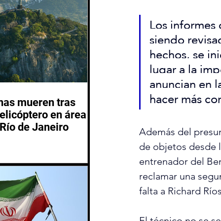
Los informes 
siendo revis
hechos, se in
lugar a la imp
anuncian en l
hacer más com
nas mueren tras
helicóptero en área
Río de Janeiro
Además del presunt
de objetos desde la
entrenador del Ben
reclamar una segund
falta a Richard Ríos
El técnico no se s