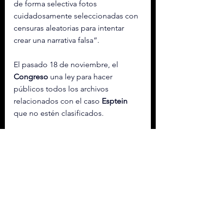
de forma selectiva fotos 
cuidadosamente seleccionadas con 
censuras aleatorias para intentar 
crear una narrativa falsa”.
El pasado 18 de noviembre, el 
Congreso
 una ley para hacer 
públicos todos los archivos 
relacionados con el caso 
Esptein
que no estén clasificados.
Esta norma, que el presidente, 
Donald Trump
, ratificó, da un plazo 
máximo de 
30 días al Departamento
a hacer públicos todos los 
documentos relacionados con 
Epstein
 y su cómplice 
Ghislaine 
Maxwell.