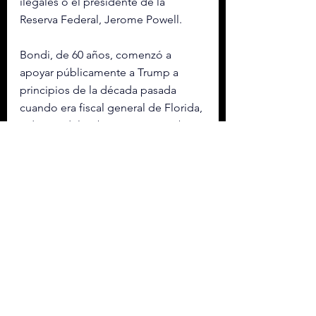
ilegales o el presidente de la 
Reserva Federal, Jerome Powell.
Bondi, de 60 años, comenzó a 
apoyar públicamente a Trump a 
principios de la década pasada 
cuando era fiscal general de Florida, 
y dentro del Gabinete que nombró 
en enero de 2025 ha sido 
considerada una de las figuras más 
fieles al presidente estadounidense.
Blanche, de 51 años, ha defendido 
como abogado a varias figuras muy 
cercanas a Trump, como el 
exalcalde de Nueva York, Rudy 
Giuliani y también ha representado 
a Trump en el caso relacionado con 