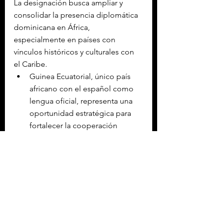
La designación busca ampliar y 
consolidar la presencia diplomática 
dominicana en África, 
especialmente en países con 
vínculos históricos y culturales con 
el Caribe.
Guinea Ecuatorial, único país 
africano con el español como 
lengua oficial, representa una 
oportunidad estratégica para 
fortalecer la cooperación 
cultural, educativa, económica y 
de desarrollo entre ambas 
na
ciones.
Etiquetas:
ÁFRICA
REP DOMINICANA