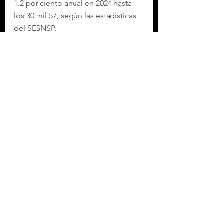
1.2 por ciento anual en 2024 hasta 
los 30 mil 57, según las estadísticas 
del SESNSP.
Con información de López-Dóriga 
Digital
Etiquetas:
SEGURIDAD
HOMICIDIOS
CLAUDIA SHEINBAUM