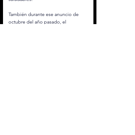
También durante ese anuncio de 
octubre del año pasado, el 
subsecretario Eduardo Clark García 
explicó que el acuerdo al que se 
llegó con la industria de bebidas 
azucaradas es mantener el IEPS en 
3.08 pesos por litro para bebidas 
que contengan azúcar, y para las 
versiones no calóricas, light o cero 
se reducirá de 3.08 pesos a 1.50 
pesos por litro. 
A cuatro meses de este anuncio, el 
presidente de Coca-Cola se 
presentó en la conferencia para 
hablar de la exitosa actividad de la 
refresquera en el contexto del 