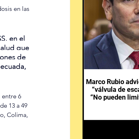
osis en las 
S, en el 
Salud que 
lones de 
decuada, 
Marco Rubio advi
“válvula de esc
 entre 6 
“No pueden limi
e 13 a 49 
o, Colima, 