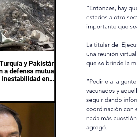
“Entonces, hay que 
estados a otro sec
importante que sea
La titular del Ejec
una reunión virtua
que se brinde la m
 Turquía y Pakistán
 a defensa mutua
 inestabilidad en
“Pedirle a la gente
 Oriente
vacunados y aquel
seguir dando infor
coordinación con e
nada más cuestión 
agregó.