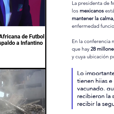
La presidenta de M
los 
mexicanos
 est
mantener la calma
enfermedad funcio
Africana de Futbol
En la conferencia 
spaldo a Infantino
que hay 
28 millon
y cuya ubicación p
Lo importante
tienen hijas e
vacunado, que
recibieron la
recibir la seg