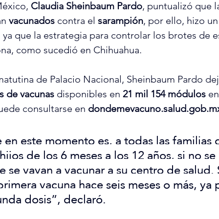
éxico, 
Claudia Sheinbaum Pardo
, puntualizó que l
án 
vacunados
 contra el 
sarampión
, por ello, hizo un
, ya que la estrategia para controlar los brotes de e
na, como sucedió en Chihuahua.
matutina de Palacio Nacional, Sheinbaum Pardo dej
es de vacunas
 disponibles en 
21 mil 154 módulos
 en
uede consultarse en 
dondemevacuno.salud.gob.m
 en este momento es, a todas las familias 
 hijos de los 6 meses a los 12 años, si no se
 se vayan a vacunar a su centro de salud. S
 primera vacuna hace seis meses o más, ya
unda dosis”, declaró.