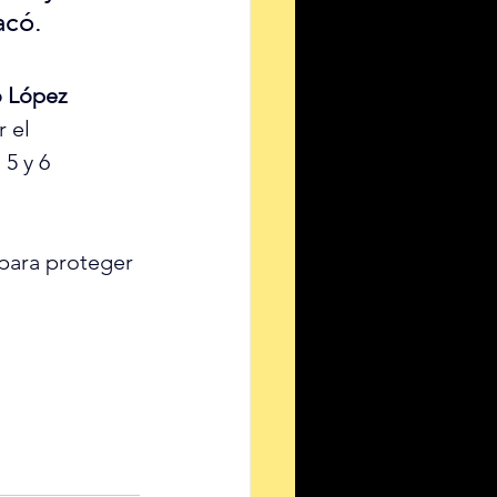
acó.
 López 
 el 
5 y 6 
 para proteger 