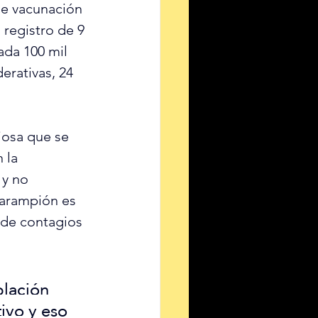
 de vacunación 
 registro de 9 
ada 100 mil 
rativas, 24 
osa que se 
 la 
 y no 
sarampión es 
 de contagios 
lación 
ivo y eso 