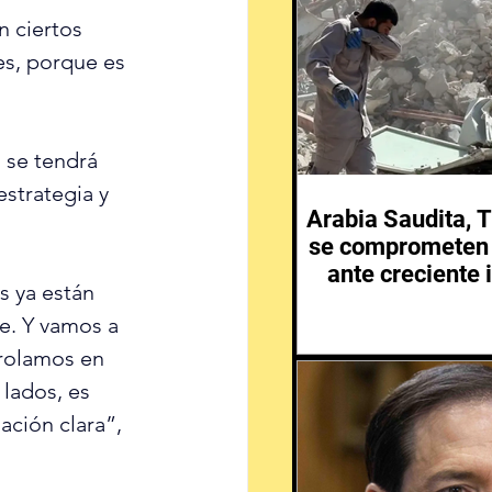
n ciertos 
es, porque es 
 se tendrá 
strategia y 
Arabia Saudita, T
se comprometen 
ante creciente 
s ya están 
Medio 
e. Y vamos a 
trolamos en 
lados, es 
ción clara”, 