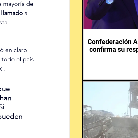
a mayoría de 
 
llamado
 a 
sta 
Confederación Af
confirma su resp
ó en claro 
 todo el país 
x
 .
que 
 han 
i 
 pueden 