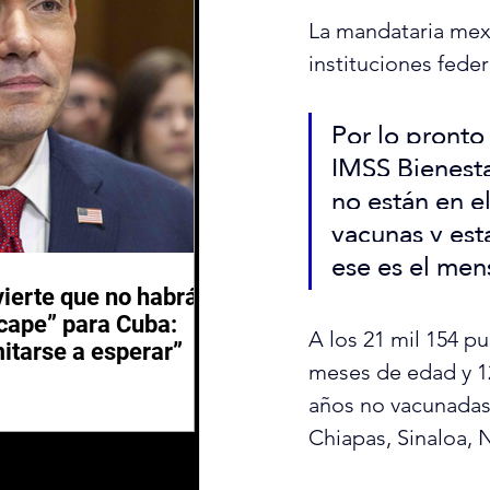
La mandataria mexi
instituciones feder
Por lo pronto
IMSS Bienesta
no están en e
vacunas y est
ese es el men
ierte que no habrá
scape” para Cuba:
A los 21 mil 154 p
itarse a esperar”
meses de edad y 1
años no vacunadas 
Chiapas, Sinaloa, 