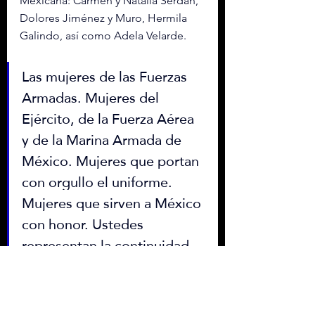
Mexicana: Carmen y Natalia Serdán, 
Dolores Jiménez y Muro, Hermila 
Galindo, así como Adela Velarde.
Las mujeres de las Fuerzas 
Armadas. Mujeres del 
Ejército, de la Fuerza Aérea 
y de la Marina Armada de 
México. Mujeres que portan 
con orgullo el uniforme. 
Mujeres que sirven a México 
con honor. Ustedes 
representan la continuidad 
de esa historia, de heroínas. 
Son parte de generaciones 
que han demostrado que el 