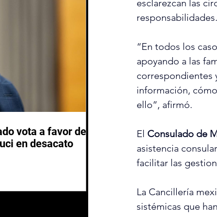
esclarezcan las ci
responsabilidades
“En todos los caso
apoyando a las fam
correspondientes 
información, cómo 
ello”, afirmó.
do vota a favor de
El 
Consulado de M
auci en desacato
asistencia consular
facilitar las gesti
La Cancillería mex
sistémicas que han