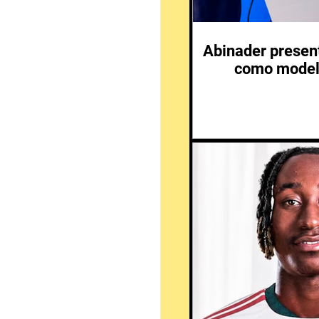
Abinader presen
como modelo