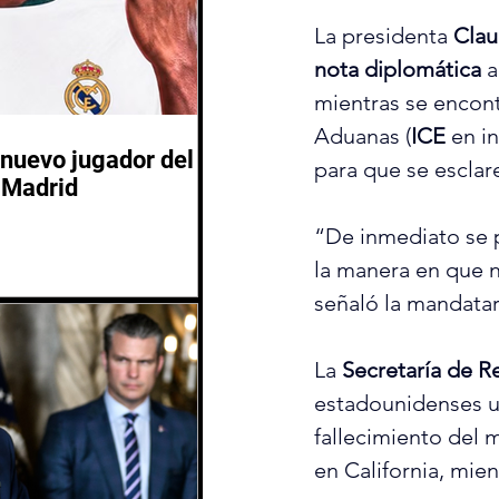
La presidenta 
Clau
nota diplomática
 a
mientras se encon
Aduanas (
ICE
 en i
nuevo jugador del
para que se esclar
 Madrid
“De inmediato se p
la manera en que n
señaló la mandatar
La 
Secretaría de R
estadounidenses un
fallecimiento del 
en California, mie