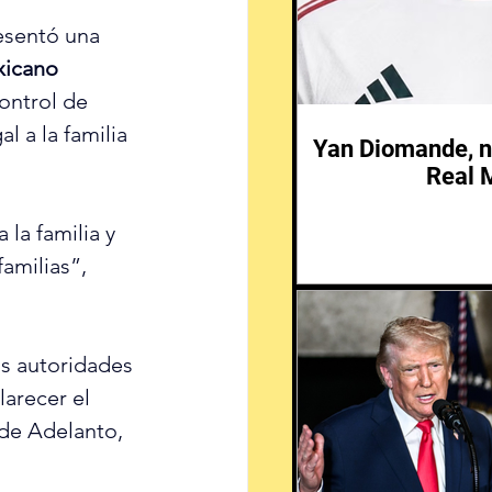
esentó una
xicano
ontrol de 
l a la familia 
Yan Diomande, n
Real 
la familia y 
amilias”, 
as autoridades 
arecer el 
de Adelanto, 