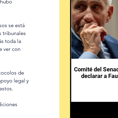
 hubo 
sos se está 
 tribunales 
 toda la 
e ver con 
Comité del Senad
otocolos de 
declarar a Fau
apoyo legal y 
estos.
iciones 