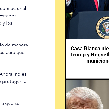
 connacional 
 Estados 
 y los 
do de manera 
Casa Blanca nie
ias para que 
Trump y Hegseth
municione
Ahora, no es 
 proteger la 
 a que se 