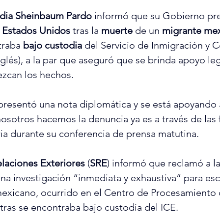
dia
 Sheinbaum Pardo
 informó que su Gobierno pr
 
Estados Unidos
 tras la 
muerte
 de un 
migrante me
traba 
bajo custodia
 del Servicio de Inmigración y C
nglés), a la par que aseguró que se brinda apoyo lega
ezcan los hechos.
resentó una nota diplomática y se está apoyando a 
osotros hacemos la denuncia ya es a través de las f
ia durante su conferencia de prensa matutina.
elaciones Exteriores
 (
SRE
) informó que reclamó a l
a investigación “inmediata y exhaustiva” para escl
mexicano, ocurrido en el Centro de Procesamiento 
ntras se encontraba bajo custodia del ICE.