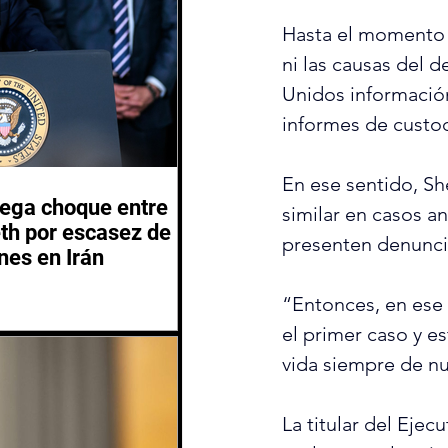
Hasta el momento 
ni las causas del d
Unidos información
informes de custod
En ese sentido, S
iega choque entre
similar en casos an
th por escasez de
presenten denuncia
nes en Irán
“Entonces, en ese 
el primer caso y e
vida siempre de n
La titular del Eje