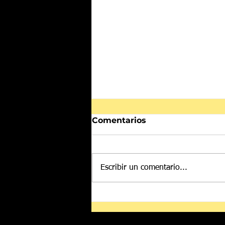
Comentarios
Escribir un comentario...
Despliegan a más de mil
500 elementos de las
Fuerzas Armadas en