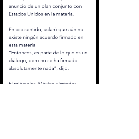
anuncio de un plan conjunto con 
Estados Unidos en la materia.
En ese sentido, aclaró que aún no 
existe ningún acuerdo firmado en 
esta materia.
“Entonces, es parte de lo que es un 
diálogo, pero no se ha firmado 
absolutamente nada”, dijo.
El miércoles, México y Estados 
Unidos anunciaron un Plan de 
Acción conjunto para asegurar el 
acceso a minerales críticos para 
sectores clave de la industria, en el 
marco de la revisión del Tratado 
entre México, Estados Unidos y 
Canadá (T-MEC).