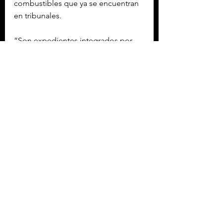
combustibles que ya se encuentran 
en tribunales.
“Son expedientes integrados por 
distintas áreas del gobierno, la 
Procuraduría Fiscal y la Fiscalía 
General. Es el saldo histórico de 
varios casos ya denunciados”, 
explicó.
Sheinbaum recordó que, tras la 
detección de un buque
 irregular en 
Tamaulipas con combustible, se 
implementaron protocolos más 
estrictos en las aduanas marítimas 
para revisar pedimentos y verificar el 
contenido de cada embarcación 
con apoyo de laboratorios.