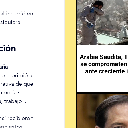
l incurrió en 
siquiera 
ción
Arabia Saudita, T
se comprometen 
aña 
ante creciente 
no reprimió a 
Medio 
rativa de que 
omo falsa: 
, trabajo”.
si recibieron 
son estos 