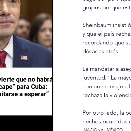
grupos porque est
Sheinbaum insisti
y que el país recha
recordando que su 
décadas atrás.
La mandataria aseg
juventud: “La mayo
ierte que no habrá
con un mensaje a l
scape” para Cuba:
itarse a esperar”
rechaza la violenci
Por otro lado, la p
hechos ocurridos 
NACIONAL MÉXICO