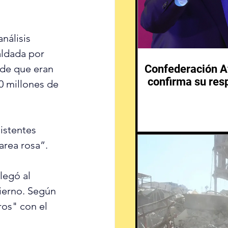
nálisis 
aldada por 
Confederación Af
 de que eran 
confirma su resp
0 millones de 
istentes 
area rosa”.
legó al 
bierno. Según 
ros" con el 