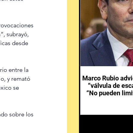
rovocaciones 
”, subrayó, 
icas desde 
io entre la 
Marco Rubio advi
jo, y remató 
“válvula de esc
xico se 
“No pueden limi
ado sobre los 