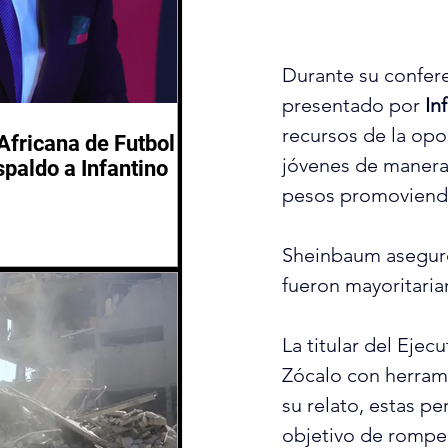
Durante su confere
presentado por 
In
recursos de la opo
Africana de Futbol
jóvenes de manera 
spaldo a Infantino
pesos promoviendo
Sheinbaum aseguró 
fueron mayoritaria
La titular del Ejec
Zócalo con herrami
su relato, estas pe
objetivo de romper