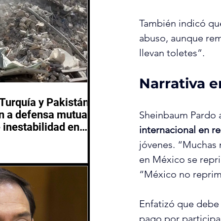
También indicó que
abuso, aunque rema
llevan toletes”.
Narrativa e
 Turquía y Pakistán
 a defensa mutua
Sheinbaum Pardo ad
 inestabilidad en
internacional en r
 Oriente
jóvenes. “Muchas 
en México se reprim
“México no reprime
Enfatizó que debe 
pago por participar