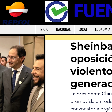
FUE
INICIO
NACIONAL
LOCAL
ECONOMÍA
Sheinb
oposici
violent
generac
La presidenta
 Cla
promovida en redes
convocatoria orgán