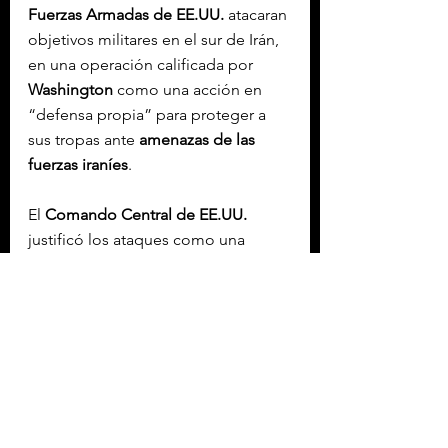
Fuerzas Armadas de EE.UU.
 atacaran 
objetivos militares en el sur de Irán, 
en una operación calificada por 
Washington
 como una acción en 
“defensa propia” para proteger a 
sus tropas ante 
amenazas de las 
fuerzas iraníes
.
El 
Comando Central de EE.UU.
justificó los ataques como una 
medida de legítima defensa, 
aseguró que se mantiene la 
contención durante el alto el fuego 
vigente y que la operación se dirigió 
contra sitios de lanzamiento de 
misiles y embarcaciones que 
intentaban colocar minas.