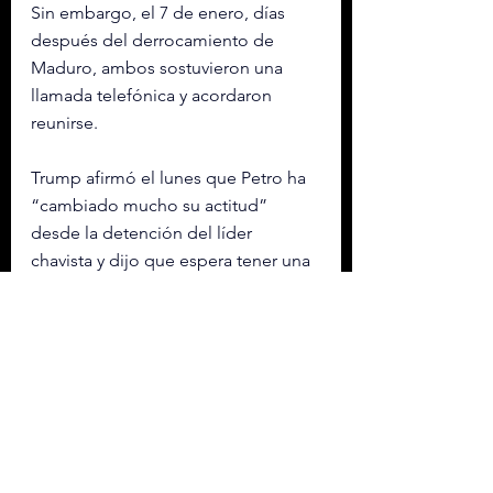
Sin embargo, el 7 de enero, días 
después del derrocamiento de 
Maduro, ambos sostuvieron una 
llamada telefónica y acordaron 
reunirse.
Trump afirmó el lunes que Petro ha 
“cambiado mucho su actitud” 
desde la detención del líder 
chavista y dijo que espera tener una 
buena reunión.
A raíz de las sanciones, Petro tuvo 
que recibir una visa especial del 
Gobierno estadounidense para 
poder viajar a Washington.
Horas antes del encuentro, el 