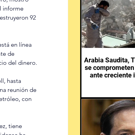
l informe 
estruyeron 92 
stá en línea 
nte de 
Arabia Saudita, T
cio del dinero.
se comprometen 
ante creciente 
l, hasta 
Medio 
una reunión de 
etróleo, con 
z, tiene 
idense ha 