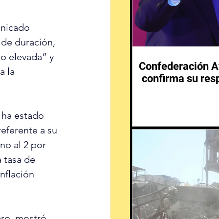
nicado
 de duración, 
o elevada” y 
Confederación Af
 la 
confirma su resp
 ha estado 
eferente a su 
no al 2 por 
 tasa de 
nflación 
ero, mostró 