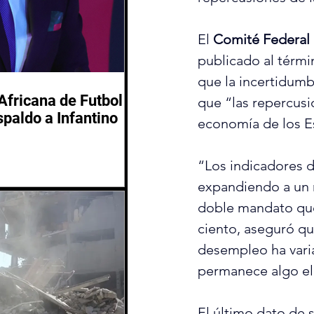
El 
Comité Federal
publicado al térmi
que la incertidumb
Africana de Futbol
que “las repercusi
spaldo a Infantino
economía de los Es
“Los indicadores d
expandiendo a un r
doble mandato que 
ciento, aseguró qu
desempleo ha varia
permanece algo el
El último dato de 