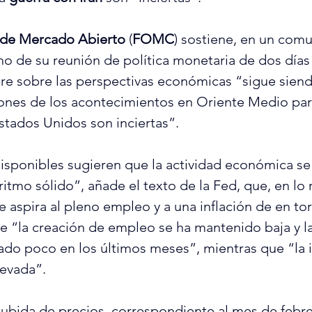
 de Mercado Abierto
 (
FOMC
) sostiene, en un 
comu
no de su reunión de política monetaria de dos días
re sobre las perspectivas económicas “sigue siend
ones de los acontecimientos en Oriente Medio para
tados Unidos son inciertas”.
isponibles sugieren que la actividad económica se
itmo sólido”, añade el texto de la Fed, que, en lo r
aspira al pleno empleo y a una inflación de en tor
e “la creación de empleo se ha mantenido baja y la
do poco en los últimos meses”, mientras que “la i
evada”.
subida de precios, correspondiente al mes de febr