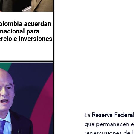
Colombia acuerdan
inacional para
rcio e inversiones
La 
Reserva Federa
que permanecen ent
repercusiones de l