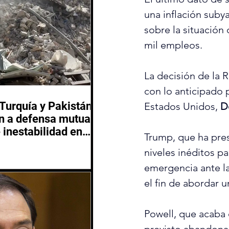
una inflación subya
sobre la situación
mil empleos.
La decisión de la 
con lo anticipado 
 Turquía y Pakistán
Estados Unidos, 
D
 a defensa mutua
 inestabilidad en
Trump, que ha pres
 Oriente
niveles inéditos pa
emergencia ante la 
el fin de abordar u
Powell, que acaba 
previsto abandonar