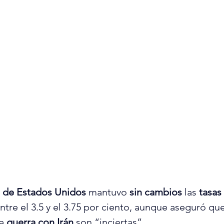
l de Estados Unidos
 mantuvo 
sin cambios
 las 
tasas
re el 3.5 y el 3.75 por ciento, aunque aseguró que
a 
guerra con Irán
 son “inciertas”.