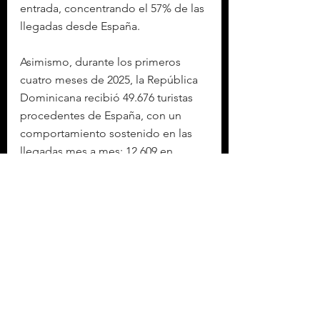
entrada, concentrando el 57% de las 
llegadas desde España.
Asimismo, durante los primeros 
cuatro meses de 2025, la República 
Dominicana recibió 49.676 turistas 
procedentes de España, con un 
comportamiento sostenido en las 
llegadas mes a mes: 12.609 en 
enero, 11.106 en febrero, 11.923 en 
marzo y un notable repunte en abril, 
con 14.038 visitantes. Esta evolución 
mensual apunta buenas 
expectativas para el conjunto del 
año.
La experiencia del viajero español 
en el destino mantiene altos niveles 