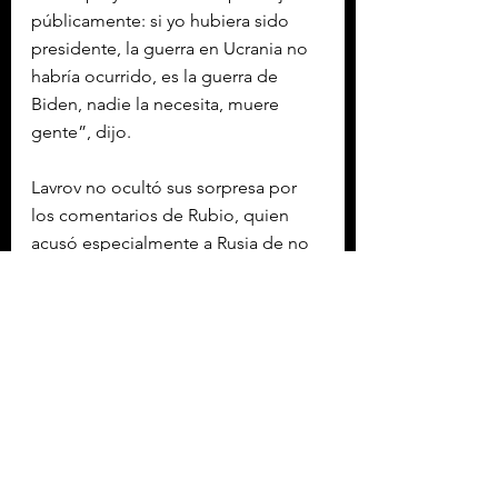
públicamente: si yo hubiera sido 
presidente, la guerra en Ucrania no 
habría ocurrido, es la guerra de 
Biden, nadie la necesita, muere 
gente”, dijo.
Lavrov no ocultó sus sorpresa por 
los comentarios de Rubio, quien 
acusó especialmente a Rusia de no 
estar dispuesta a hacer concesiones.
Con información de EFE
INTERNACIONAL