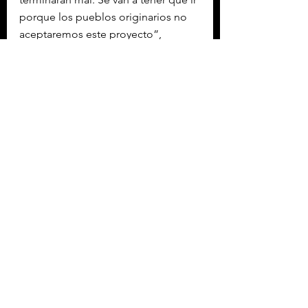
porque los pueblos originarios no 
aceptaremos este proyecto”, 
denunció.
Tras el rechazo en mayo pasado del 
megaproyecto turístico ‘
Perfect Day
’ 
en el Caribe mexicano, las 
comunidades indígenas mayo-
yoreme mantienen la esperanza, 
pero son firmes en el plan de tomar 
la megaplanta GPO e impedir sus 
actividades.
En 2022, la Suprema Corte de 
Justicia ordenó realizar una consulta 
a los pueblos indígenas sobre este 
proyecto, la cual resultó favorable 