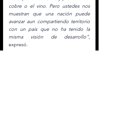
cobre o el vino. Pero ustedes nos 
muestran que una nación puede 
avanzar aun compartiendo territorio 
con un país que no ha tenido la 
misma visión de desarrollo”,
expresó.
En el encuentro participaron los 
ministros de Relaciones Exteriores, 
Roberto Álvarez
; de Defensa, 
teniente general
Carlos Antonio 
Fernández Onofre
; de Interior y 
Policía, Faride Raful; de Vivienda, 
Víctor “Ito” Bisonó
; de Industria, 
Comercio y Mipymes, 
Yayo Sanz 
Lovatón
, y el director de Migración, 
Rafael Lee Ballester.