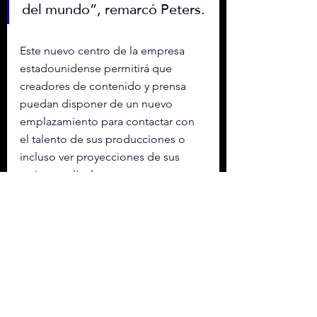
del mundo”, remarcó Peters.
Este nuevo centro de la empresa 
estadounidense permitirá que 
creadores de contenido y prensa 
puedan disponer de un nuevo 
emplazamiento para contactar con 
el talento de sus producciones o 
incluso ver proyecciones de sus 
series y películas.
Netflix
 anunció hace un año una 
inversión de mil millones de dólares 
entre 2025 y 2028 para realizar más 
producciones por año en 
México,
así como dos millones de dólares 
para modernizar los emblemáticos 
Estudios Churubusco
.