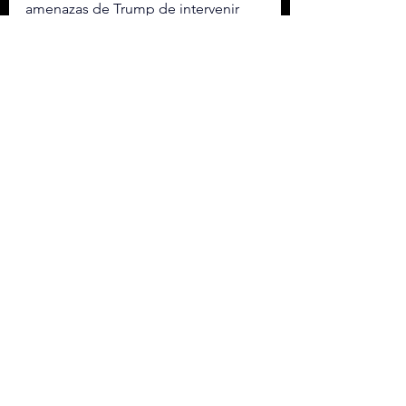
amenazas de Trump de intervenir 
militarmente en el país persa si no 
se alcanza un acuerdo, 
acompañadas del despliegue en 
aguas cercanas a Irán de una flota 
encabezada por el portaaviones 
USS Abraha
m Lincoln.
Etiquetas:
POLÍTICA EXTERIOR
NETANYAHU
INTERNACIONAL