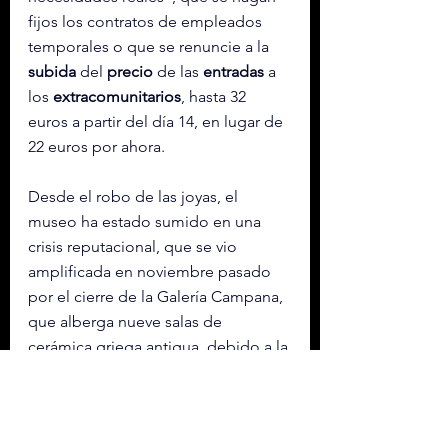
fijos los contratos de empleados 
temporales o que se renuncie a la 
subida
 del 
precio
 de las 
entradas
 a 
los 
extracomunitarios
, hasta 32 
euros a partir del día 14, en lugar de 
22 euros por ahora.
Desde el robo de las joyas, el 
museo ha estado sumido en una 
crisis reputacional, que se vio 
amplificada en noviembre pasado 
por el cierre de la Galería Campana, 
que alberga nueve salas de 
cerámica griega antigua, debido a la 
fragilidad de algunas vigas. Y días 
después, una fuga de agua dañó 
varios cientos de documentos de la 
biblioteca de antigüedades 