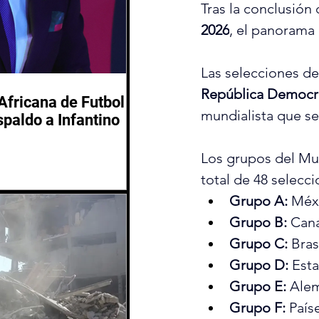
Tras la conclusión
2026
, el panorama
Las selecciones de
República Democrá
Africana de Futbol
mundialista que se
spaldo a Infantino
Los grupos del Mun
total de 48 selecc
Grupo A:
 Méx
Grupo B:
 Cana
Grupo C:
 Bras
Grupo D:
 Est
Grupo E:
 Alem
Grupo F:
 País