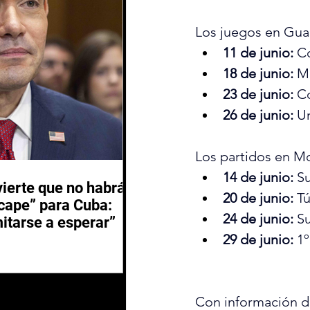
Los juegos en Guad
11 de junio:
 C
18 de junio:
 M
23 de junio:
 C
26 de junio:
 U
Los partidos en Mo
14 de junio:
 S
ierte que no habrá
20 de junio:
 T
scape” para Cuba:
24 de junio:
 S
itarse a esperar”
29 de junio:
 1
Con información d