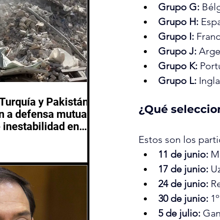
Grupo G:
 Bél
Grupo H:
 Esp
Grupo I:
 Franc
Grupo J:
 Arge
Grupo K:
 Por
Grupo L:
 Ingl
 Turquía y Pakistán
¿Qué seleccio
 a defensa mutua
 inestabilidad en
 Oriente
Estos son los par
11 de junio: 
Mé
17 de junio:
 U
24 de junio:
 R
30 de junio:
 1
5 de julio:
 Gan