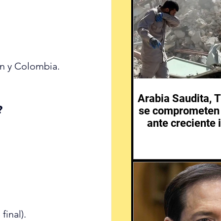
n y Colombia.
Arabia Saudita, T
?
se comprometen 
ante creciente 
Medio 
inal).