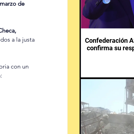
 marzo de 
Checa, 
dos a la justa 
Confederación Af
confirma su resp
oria con un 
: