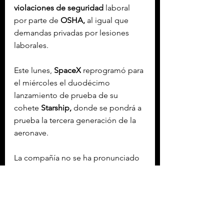
violaciones de seguridad
 laboral 
por parte de 
OSHA,
 al igual que 
demandas privadas por lesiones 
laborales.
Este lunes, 
SpaceX
 reprogramó para 
el miércoles el duodécimo 
lanzamiento de prueba de su 
cohete 
Starship,
 donde se pondrá a 
prueba la tercera generación de la 
aeronave.
La compañía no se ha pronunciado 
públicamente sobre el accidente, ni 
ha confirmado si el cambio de fecha 
en el lanzamiento está relacionado.