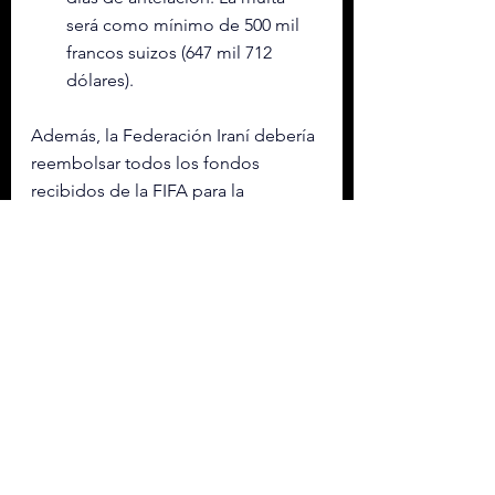
será como mínimo de 500 mil 
francos suizos (647 mil 712 
dólares).
Además, la Federación Iraní debería 
reembolsar todos los fondos 
recibidos de la FIFA para la 
preparación de su selección, así 
como los pagos de contribuciones 
relacionadas con la competición 
que hayan recibido de la 
Federación Internacional.
El Consejo de la FIFA reunido en 
Doha el pasado 17 de diciembre 
acordó dar 1.5 millones de dólares a 
cada selección clasificada para 
cubrir gastos derivados de la 