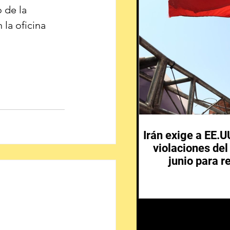
 de la 
 la oficina 
Irán exige a EE.
violaciones de
junio para r