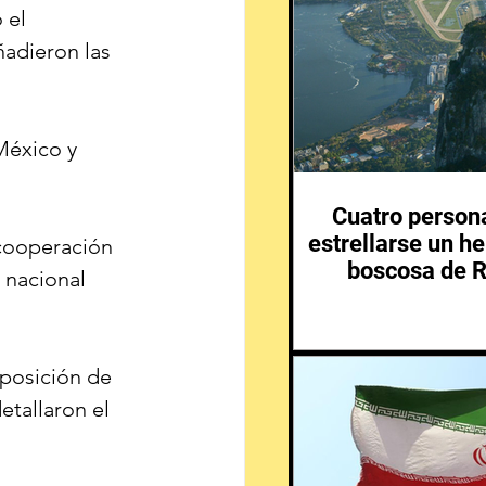
 el 
ñadieron las 
México y 
Cuatro person
estrellarse un he
cooperación 
boscosa de R
 nacional 
posición de 
etallaron el 