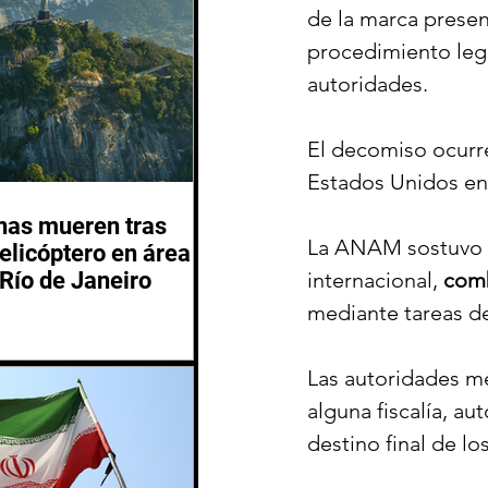
de la marca present
procedimiento lega
autoridades.
El decomiso ocurr
Estados Unidos en
nas mueren tras
La ANAM sostuvo q
helicóptero en área
Río de Janeiro
internacional, 
comb
mediante tareas de
Las autoridades me
alguna fiscalía, au
destino final de l