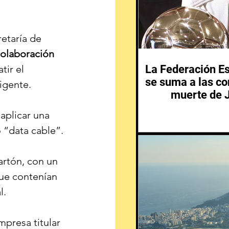
etaría de 
olaboración
La Federación Es
tir el 
se suma a las co
igente.
muerte de 
aplicar una 
 “data cable”.
artón, con un 
ue contenían 
l.
mpresa titular 