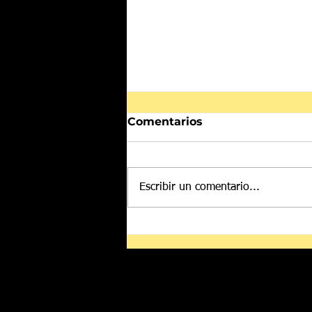
Comentarios
Escribir un comentario...
Detienen a Guadalupe
“N”, ligada a presunta
red de contrabando de
hidrocarburos en CDMX