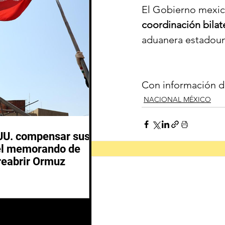
El Gobierno mexica
coordinación bilat
aduanera estadoun
Con información 
NACIONAL MÉXICO
.UU. compensar sus
del memorando de
 reabrir Ormuz