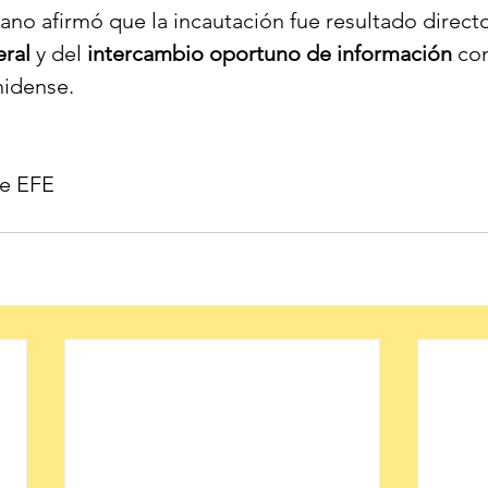
no afirmó que la incautación fue resultado directo
eral
 y del 
intercambio
oportuno de información
 con
idense.
de EFE