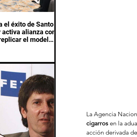
 el éxito de Santo
activa alianza con
replicar el modelo
 2029
La Agencia Nacion
cigarros
 en la adu
acción derivada de