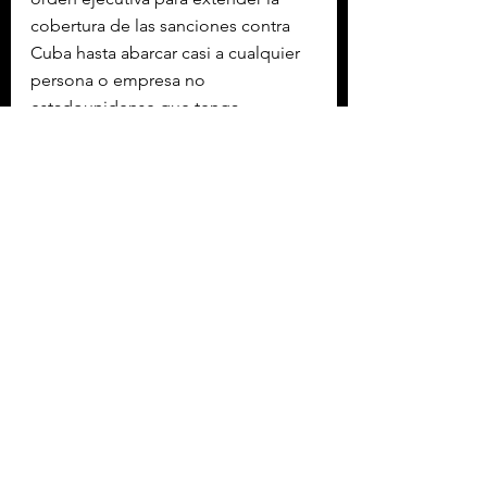
cobertura de las sanciones contra 
Cuba hasta abarcar casi a cualquier 
persona o empresa no 
estadounidense que tenga 
relaciones comerciales con la isla, 
especialmente en los sectores de la 
energía, la defensa, la seguridad y 
las finanzas.
Con información de EFE
Etiquetas:
MARCO RUBIO
INTERNACIONAL