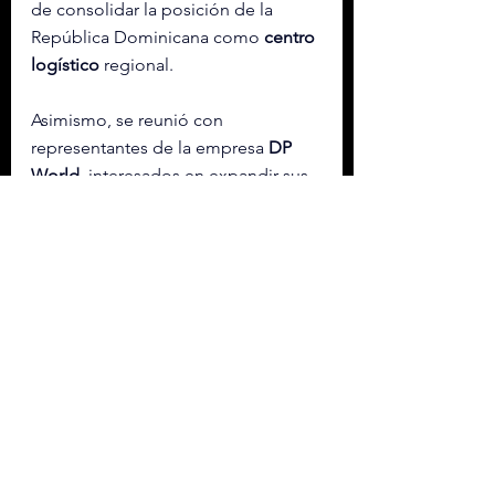
de consolidar la posición de la 
República Dominicana como 
centro 
logístico
 regional.
Asimismo, se reunió con 
representantes de la empresa 
DP 
World
, interesados en expandir sus 
operaciones en 
territorio 
dominicano
.
El mandatario concluye así una 
jornada de trabajo
 enfocada en 
promover el 
desarrollo económico
 y 
mejorar la calidad de vida en el país 
a través de 
alianzas estratégicas
.
Etiquetas:
ABINADER
REP DOMINICANA