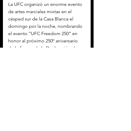
La UFC organizó un enorme evento 
de artes marciales mixtas en el 
césped sur de la Casa Blanca el 
domingo por la noche, nombrando 
el evento “UFC Freedom 250” en 
honor al próximo 250º aniversario 
de la firma y de la Declaración de 
Independencia. El CEO de la UFC, 
Dana White, es un aliado de Trump, 
desde hace mucho tiempo, y el 
evento también tuvo lugar en el 80º 
cumpleaños del presidente. Al 
evento asistieron Vance y varios 
miembros del gabinete, entre ellos 
el secretario de Defensa Pete 
Hegseth y el secretario de Estado 
Marco Rubio. 
Otros invitados destacados 