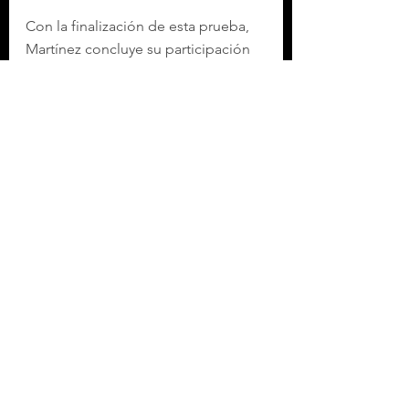
Con la finalización de esta prueba, 
Martínez concluye su participación 
en los presentes Juegos Olímpicos 
de Invierno Milano-Cortina 2026, 
dejando un precedente importante 
para México.
Con información de EFE
Etiquetas:
DEPORTES
DEPORTES