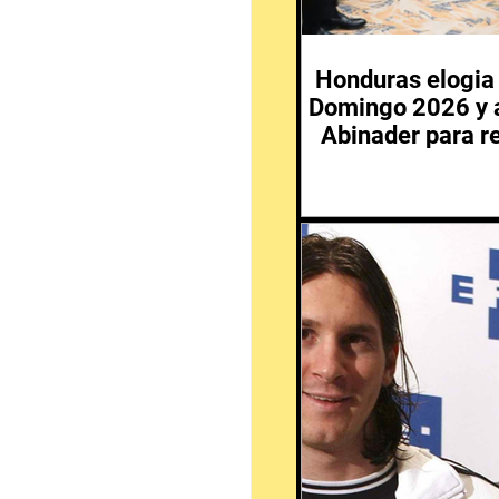
Honduras elogia 
Domingo 2026 y a
Abinader para re
en 