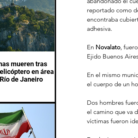
abandonado el cuer
reportado como de
encontraba cubiert
adhesiva.
En 
Novalato
, fuer
Ejido Buenos Aire
nas mueren tras
helicóptero en área
En el mismo munici
Río de Janeiro
el cuerpo de un h
Dos hombres fuero
el camino que va d
víctimas fueron i