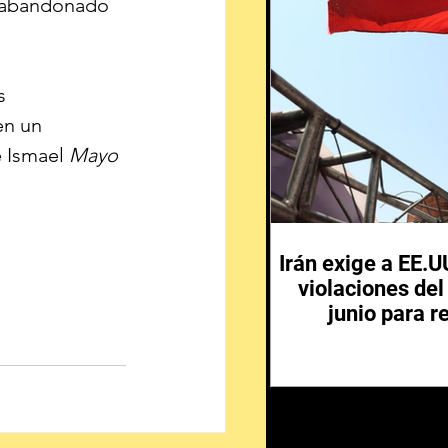
e abandonado 
s 
en un 
 Ismael 
Mayo
Irán exige a EE.
violaciones de
junio para r