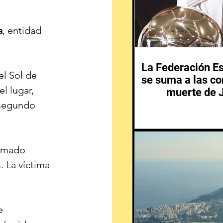
a
, entidad 
La Federación Es
el Sol de 
se suma a las co
l lugar, 
muerte de 
 segundo 
armado 
 La víctima 
e 