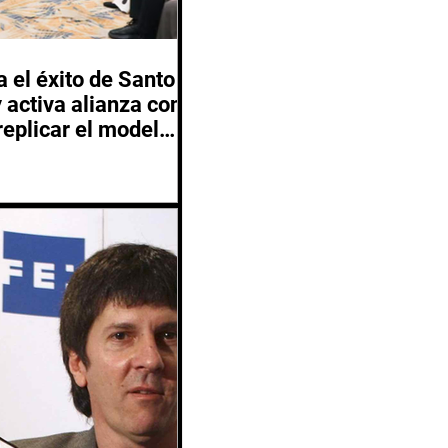
 el éxito de Santo
activa alianza con
replicar el modelo
 2029