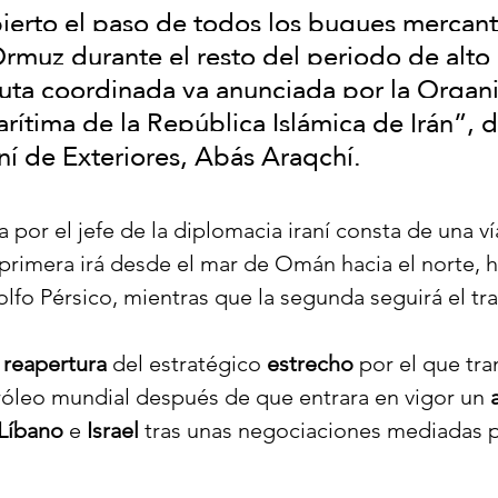
ierto el paso de todos los buques mercante
rmuz durante el resto del periodo de alto 
ruta coordinada ya anunciada por la Organi
rítima de la República Islámica de Irán”, d
aní de Exteriores, Abás Araqchí.
 por el jefe de la diplomacia iraní consta de una ví
a primera irá desde el mar de Omán hacia el norte, ha
golfo Pérsico, mientras que la segunda seguirá el tr
 
reapertura
 del estratégico 
estrecho
 por el que tra
róleo mundial después de que entrara en vigor un 
Líbano
 e 
Israel
 tras unas negociaciones mediadas p