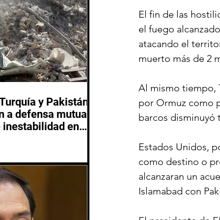
El fin de las hosti
el fuego alcanzado
atacando el territ
muerto más de 2 mi
Al mismo tiempo, 
 Turquía y Pakistán
por Ormuz como pa
 a defensa mutua
barcos disminuyó tr
 inestabilidad en
 Oriente
Estados Unidos, p
como destino o pr
alcanzaran un acu
Islamabad con Pak