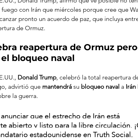
E.UU., Donald Trump, afirmó que ve posible no ten
al fuego con Irán que miércoles porque cree que Wa
canzar pronto un acuerdo de paz, que incluya entre
ertura de Ormuz.
ebra reapertura de Ormuz pero
el bloqueo naval
E.UU., 
Donald Trump
, celebró la total reapertura de
o, advirtió que 
mantendrá
 su 
bloqueo naval
 a 
Irán
bre la guerra.
 anunciar que el estrecho de Irán está 
abierto y listo para la libre circulación. ¡
andatario estadounidense en Truth Social.