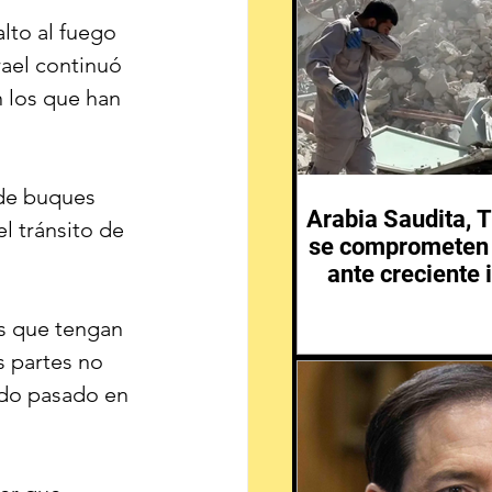
alto al fuego 
rael continuó 
 los que han 
de buques 
Arabia Saudita, T
 tránsito de 
se comprometen 
ante creciente 
Medio 
s que tengan 
 partes no 
ado pasado en 