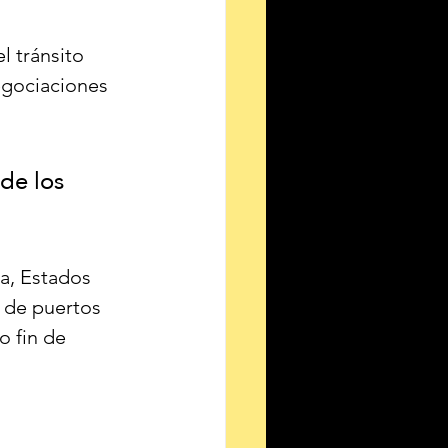
l tránsito 
egociaciones 
de los 
a, Estados 
 de puertos 
o fin de 