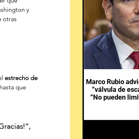
er que 
shington y 
 otras 
 
l 
estrecho de 
Marco Rubio advi
 hasta que 
“válvula de esc
“No pueden limi
Gracias!”, 