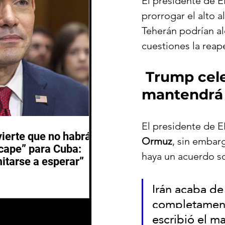
El presidente de E
prorrogar el alto 
Teherán podrían al
cuestiones la reap
 Trump cel
mantendrá 
El presidente de E
ierte que no habrá
Ormuz
, sin embarg
scape” para Cuba:
haya un acuerdo so
itarse a esperar”
Irán acaba de
completamente 
escribió el m