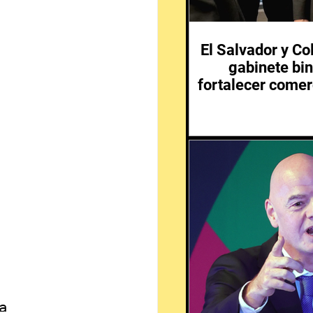
El Salvador y C
gabinete bin
fortalecer comer
a 