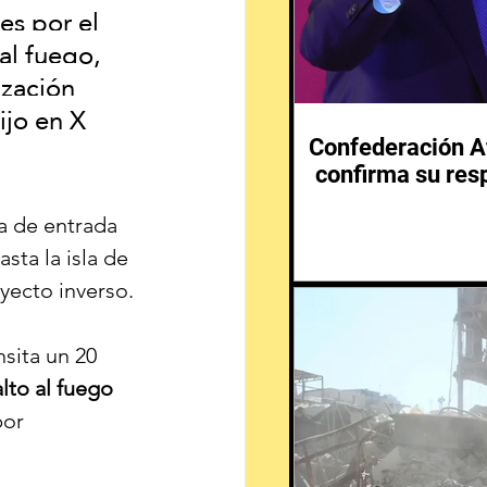
s por el 
al fuego, 
zación 
ijo en X 
Confederación Af
confirma su resp
a de entrada 
sta la isla de 
ayecto inverso.
nsita un 20 
alto al fuego
or 