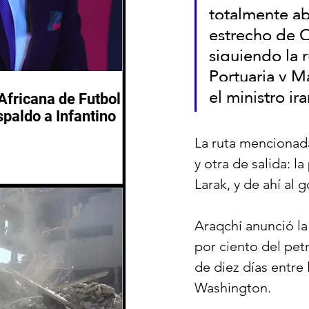
totalmente ab
estrecho de O
siguiendo la 
Portuaria y Ma
el ministro ir
Africana de Futbol
spaldo a Infantino
La ruta mencionada
y otra de salida: l
Larak, y de ahí al 
Araqchí anunció la
por ciento del pet
de diez días entre 
Washington.