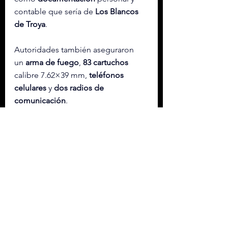
contable que sería de 
Los Blancos 
de Troya
.
Autoridades también aseguraron 
un
 arma de fuego
, 
83 cartuchos
calibre 7.62×39 mm, 
teléfonos 
celulares
 y
 dos radios de 
comunicación
.
Con información de López-Dóriga 
Digital
NACIONAL MÉXICO