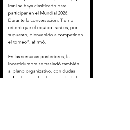
iraní se haya clasificado para 
participar en el Mundial 2026. 
Durante la conversación, Trump 
reiteró que el equipo iraní es, por 
supuesto, bienvenido a competir en 
el torneo”, afirmó.
En las semanas posteriores, la 
incertidumbre se trasladó también 
al plano organizativo, con dudas 
sobre los visados, la seguridad y los 
desplazamientos del combinado 
iraní en territorio estadounidense.
La FIFA, no obstante, mantuvo su 
postura de que todas las 
selecciones clasificadas 
debían disputar el torneo, 