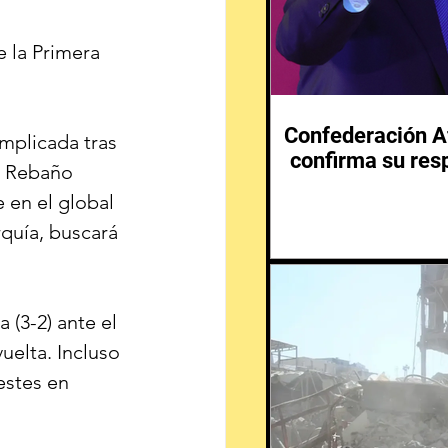
e la Primera 
Confederación Af
mplicada tras 
confirma su resp
el Rebaño 
 en el global 
rquía, buscará 
 (3-2) ante el 
uelta. Incluso 
estes en 