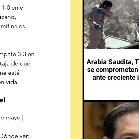
1-0 en el 
icano, 
mifinales 
 empate 3-3 en 
Arabia Saudita, T
ntaja de que 
se comprometen 
ne está 
ante creciente 
n vida.
Medio 
el 
de mayo | 
 Dónde ver: 