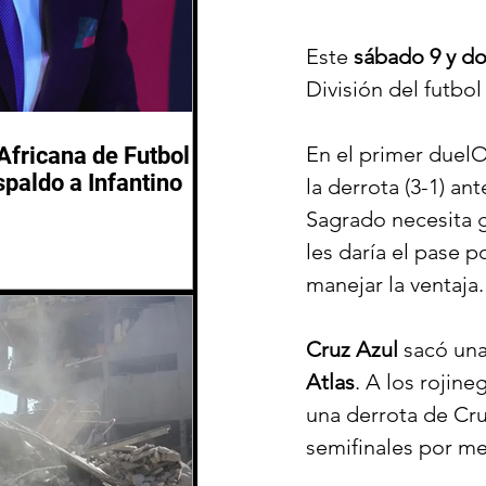
Este 
sábado 9 y d
División del futbo
En el primer duelO,
Africana de Futbol
spaldo a Infantino
la derrota (3-1) ant
Sagrado necesita g
les daría el pase p
manejar la ventaja.
Cruz Azul
 sacó una
Atlas
. A los rojine
una derrota de Cru
semifinales por me