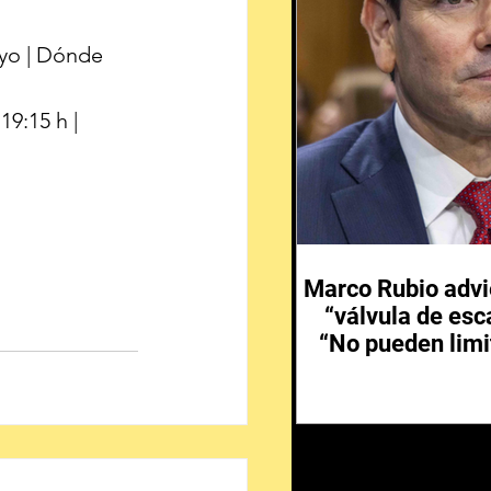
ayo | Dónde 
19:15 h | 
Marco Rubio advi
“válvula de esc
“No pueden limi