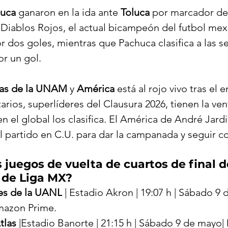
huca
 ganaron en la ida ante 
Toluca
 por marcador de 
Diablos Rojos, el actual bicampeón del futbol mex
r dos goles, mientras que Pachuca clasifica a las se
r un gol.
as de la UNAM 
y
 América
 está al rojo vivo tras el
itarios, superlíderes del Clausura 2026, tienen la ve
n el global los clasifica. El América de André Jardi
l partido en C.U. para dar la campanada y seguir co
 juegos de vuelta de cuartos de final d
 de Liga MX?
res de la UANL
 | Estadio Akron | 19:07 h | Sábado 9 
mazon Prime.
tlas
 |Estadio Banorte | 21:15 h | Sábado 9 de mayo|