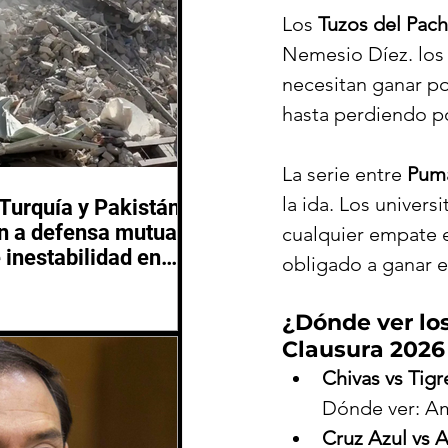
Los 
Tuzos del Pac
Nemesio Díez. los 
necesitan ganar po
hasta perdiendo po
La serie entre 
Pum
la ida. Los univers
 Turquía y Pakistán
 a defensa mutua
cualquier empate e
 inestabilidad en
obligado a ganar e
 Oriente
¿Dónde ver los
Clausura 2026
Chivas vs Tig
Dónde ver: A
Cruz Azul vs A