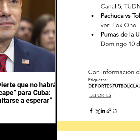
Canal 5, TUDN
Pachuca vs To
ver: Fox One.
Pumas de la 
Domingo 10 de
Con información d
Etiquetas:
ierte que no habrá
DEPORTES
FUTBOL
CLA
scape” para Cuba:
DEPORTES
itarse a esperar”